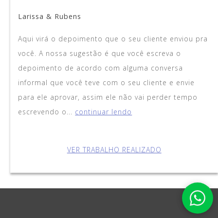
Suporte - Picsize
Larissa & Rubens
Aqui virá o depoimento que o seu cliente enviou pra
Suporte - Picsize
você. A nossa sugestão é que você escreva o
depoimento de acordo com alguma conversa
Você também poderá ativar esse chat em
seu site e conquistar mais clientes!
informal que você teve com o seu cliente e envie
para ele aprovar, assim ele não vai perder tempo
Curtiu esse tema? Chama a gente aqui!
escrevendo o...
continuar lendo
13:07
VER TRABALHO REALIZADO
Iniciar conversa