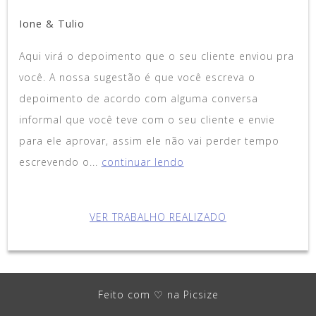
Ione & Tulio
Aqui virá o depoimento que o seu cliente enviou pra
você. A nossa sugestão é que você escreva o
depoimento de acordo com alguma conversa
informal que você teve com o seu cliente e envie
para ele aprovar, assim ele não vai perder tempo
escrevendo o...
continuar lendo
VER TRABALHO REALIZADO
Feito com ♡ na Picsize